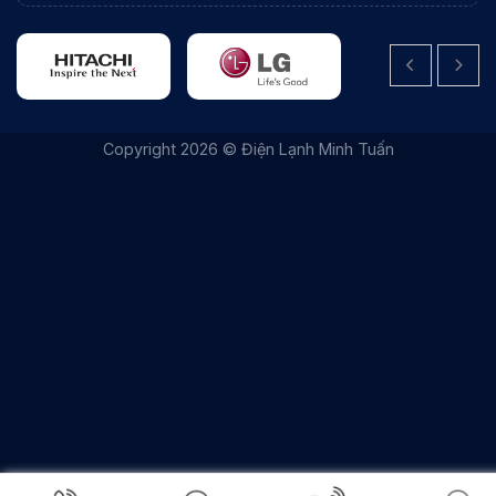
|
THIẾT KẾ WEBSITE BỞI IT VŨNG TÀU
|
ITVUNGTAU.COM
Copyright 2026 © Điện Lạnh Minh Tuấn