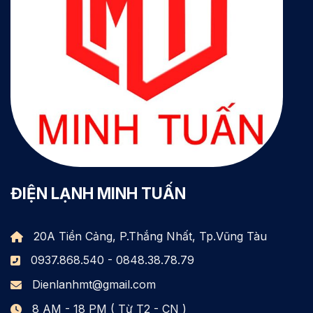
ĐIỆN LẠNH MINH TUẤN
20A Tiền Cảng, P.Thắng Nhất, Tp.Vũng Tàu
0937.868.540 - 0848.38.78.79
Dienlanhmt@gmail.com
8 AM - 18 PM ( Từ T2 - CN )