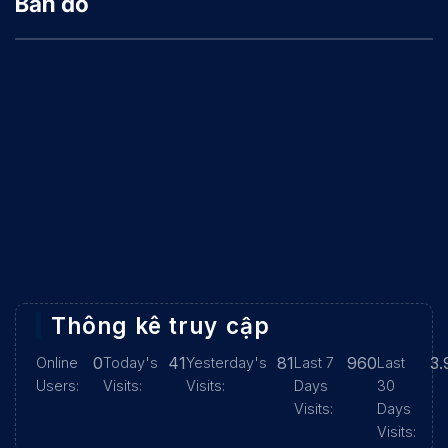
Bản đồ
Thông kê truy cập
0
41
81
960
3.
Online
Today's
Yesterday's
Last 7
Last
Users:
Visits:
Visits:
Days
30
Visits:
Days
Visits: