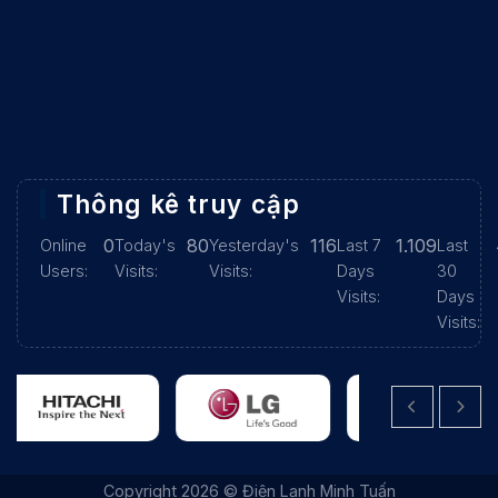
Thông kê truy cập
0
80
116
1.109
Online
Today's
Yesterday's
Last 7
Last
Users:
Visits:
Visits:
Days
30
Visits:
Days
Visits:
|
THIẾT KẾ WEBSITE BỞI IT VŨNG TÀU
|
ITVUNGTAU.COM
Copyright 2026 © Điện Lạnh Minh Tuấn