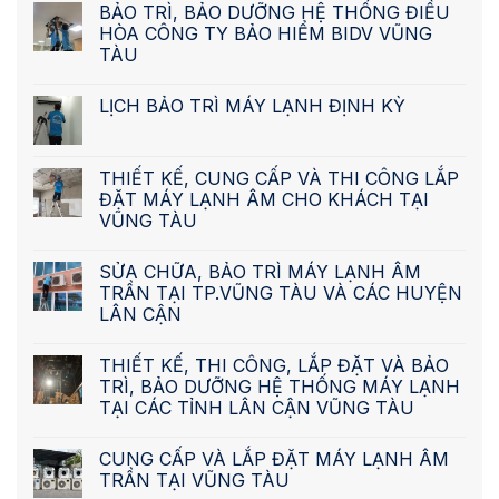
BẢO TRÌ, BẢO DƯỠNG HỆ THỐNG ĐIỀU
HÒA CÔNG TY BẢO HIỂM BIDV VŨNG
TÀU
LỊCH BẢO TRÌ MÁY LẠNH ĐỊNH KỲ
THIẾT KẾ, CUNG CẤP VÀ THI CÔNG LẮP
ĐẶT MÁY LẠNH ÂM CHO KHÁCH TẠI
VŨNG TÀU
SỬA CHỮA, BẢO TRÌ MÁY LẠNH ÂM
TRẦN TẠI TP.VŨNG TÀU VÀ CÁC HUYỆN
LÂN CẬN
THIẾT KẾ, THI CÔNG, LẮP ĐẶT VÀ BẢO
TRÌ, BẢO DƯỠNG HỆ THỐNG MÁY LẠNH
TẠI CÁC TỈNH LÂN CẬN VŨNG TÀU
CUNG CẤP VÀ LẮP ĐẶT MÁY LẠNH ÂM
TRẦN TẠI VŨNG TÀU