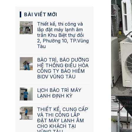
BÀI VIẾT MỚI
Thiết kế, thi công và
lắp đặt máy lạnh âm
trần Khu Biệt thự đồi
2, Phường 10, TP.Vũng
Tàu
BẢO TRÌ, BẢO DƯỠNG
HỆ THỐNG ĐIỀU HÒA
CÔNG TY BẢO HIỂM
BIDV VŨNG TÀU
LỊCH BẢO TRÌ MÁY
LẠNH ĐỊNH KỲ
THIẾT KẾ, CUNG CẤP
VÀ THI CÔNG LẮP
ĐẶT MÁY LẠNH ÂM
CHO KHÁCH TẠI
VŨNG TÀU