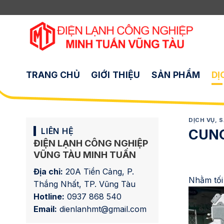
Chuyển
đến
nội
dung
TRANG CHỦ
GIỚI THIỆU
SẢN PHẨM
DỊ
DỊCH VỤ
,
S
LIÊN HỆ
CUNG
ĐIỆN LẠNH CÔNG NGHIỆP
VŨNG TÀU MINH TUẤN
Địa chỉ:
20A Tiền Cảng, P.
Nhằm tối 
Thắng Nhất, TP. Vũng Tàu
Hotline:
0937 868 540
Email:
dienlanhmt@gmail.com