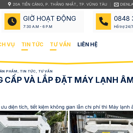
20A TIỀN CẢNG, P. THẮNG NHẤT, TP. VŨNG TÀU
DIENL
GIỜ HOẠT ĐỘNG
0848 
7:30 A.M - 6 P.M
Hỗ trợ 24/
CH VỤ
TIN TỨC
TƯ VẤN
LIÊN HỆ
ẢN PHẨM
,
TIN TỨC
,
TƯ VẤN
 CẤP VÀ LẮP ĐẶT MÁY LẠNH ÂM
ưu diện tích, tiết kiệm không gian lẫn chi phí thì Máy lạnh 