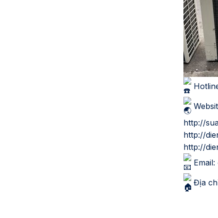
Hotlin
Websit
http://su
http://d
http://di
Email:
Địa ch