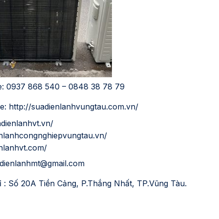
e: 0937 868 540 – 0848 38 78 79
e:
http://suadienlanhvungtau.com.vn/
adienlanhvt.vn/
ienlanhcongnghiepvungtau.vn/
enlanhvt.com/
dienlanhmt@gmail.com
ỉ : Số 20A Tiền Cảng, P.Thắng Nhất, TP.Vũng Tàu.