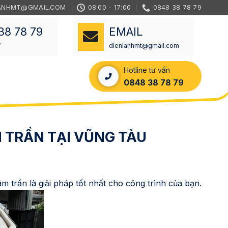
ANHMT@GMAIL.COM
08:00 - 17:00
0848 38 78 79
38 78 79
EMAIL
7
dienlanhmt@gmail.com
Hotline tư vấn
0848 38 78 79
 TRẦN TẠI VŨNG TÀU
âm trần là giải pháp tốt nhất cho công trình của bạn.