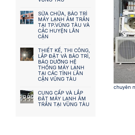
SỬA CHỮA, BẢO TRÌ
MÁY LẠNH ÂM TRẦN
TẠI TP.VŨNG TÀU VÀ
CÁC HUYỆN LÂN
CẬN
THIẾT KẾ, THI CÔNG,
LẮP ĐẶT VÀ BẢO TRÌ,
BẢO DƯỠNG HỆ
THỐNG MÁY LẠNH
TẠI CÁC TỈNH LÂN
CẬN VŨNG TÀU
chuyên ng
CUNG CẤP VÀ LẮP
ĐẶT MÁY LẠNH ÂM
TRẦN TẠI VŨNG TÀU