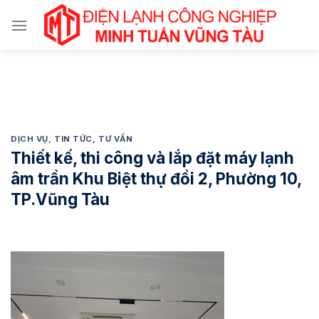
Chuyển
đến
nội
dung
DỊCH VỤ
,
TIN TỨC
,
TƯ VẤN
Thiết kế, thi công và lắp đặt máy lạnh
âm trần Khu Biệt thự đồi 2, Phường 10,
TP.Vũng Tàu