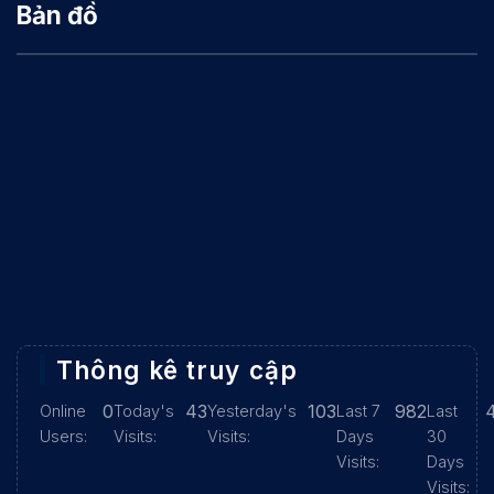
Bản đồ
Thông kê truy cập
0
43
103
982
Online
Today's
Yesterday's
Last 7
Last
Users:
Visits:
Visits:
Days
30
Visits:
Days
Visits: