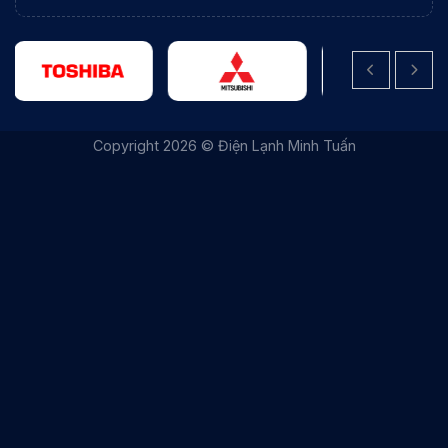
|
THIẾT KẾ WEBSITE BỞI IT VŨNG TÀU
|
ITVUNGTAU.COM
Copyright 2026 © Điện Lạnh Minh Tuấn