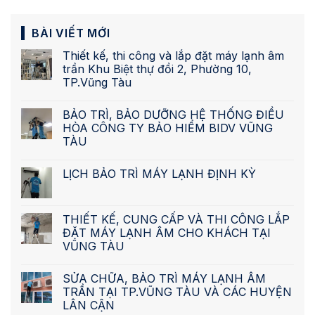
BÀI VIẾT MỚI
Thiết kế, thi công và lắp đặt máy lạnh âm
trần Khu Biệt thự đồi 2, Phường 10,
TP.Vũng Tàu
BẢO TRÌ, BẢO DƯỠNG HỆ THỐNG ĐIỀU
HÒA CÔNG TY BẢO HIỂM BIDV VŨNG
TÀU
LỊCH BẢO TRÌ MÁY LẠNH ĐỊNH KỲ
THIẾT KẾ, CUNG CẤP VÀ THI CÔNG LẮP
ĐẶT MÁY LẠNH ÂM CHO KHÁCH TẠI
VŨNG TÀU
SỬA CHỮA, BẢO TRÌ MÁY LẠNH ÂM
TRẦN TẠI TP.VŨNG TÀU VÀ CÁC HUYỆN
LÂN CẬN