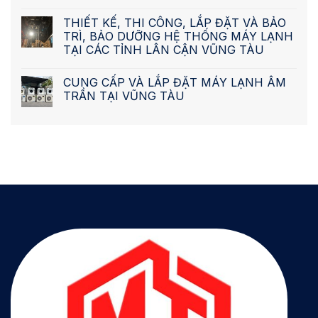
THIẾT KẾ, THI CÔNG, LẮP ĐẶT VÀ BẢO
TRÌ, BẢO DƯỠNG HỆ THỐNG MÁY LẠNH
TẠI CÁC TỈNH LÂN CẬN VŨNG TÀU
CUNG CẤP VÀ LẮP ĐẶT MÁY LẠNH ÂM
TRẦN TẠI VŨNG TÀU