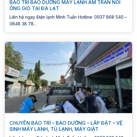
BẢO TRÌ BẢO DƯỠNG MÁY LẠNH ÂM TRẦN NỐI
ỐNG GIÓ TẠI ĐÀ LẠT
Liên hệ ngay Điện lạnh Minh Tuấn Hotline: 0937 868 540 –
0848 38 78...
CHUYÊN BẢO TRÌ – BẢO DƯỠNG – LẮP ĐẶT – VỆ
SINH MÁY LANH, TỦ LẠNH, MÁY GIẶT