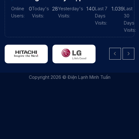
0
28
140
1.039
Online
Today's
Yesterday's
Last 7
Last
Users:
Visits:
Visits:
Days
30
Visits:
Days
Visits:
|
THIẾT KẾ WEBSITE BỞI IT VŨNG TÀU
|
ITVUNGTAU.COM
Copyright 2026 © Điện Lạnh Minh Tuấn