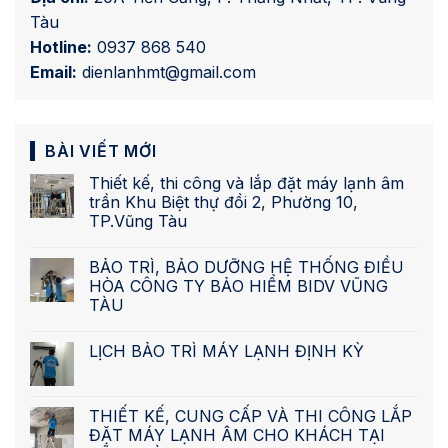
Tàu
Hotline:
0937 868 540
Email:
dienlanhmt@gmail.com
BÀI VIẾT MỚI
Thiết kế, thi công và lắp đặt máy lạnh âm
trần Khu Biệt thự đồi 2, Phường 10,
TP.Vũng Tàu
BẢO TRÌ, BẢO DƯỠNG HỆ THỐNG ĐIỀU
HÒA CÔNG TY BẢO HIỂM BIDV VŨNG
TÀU
LỊCH BẢO TRÌ MÁY LẠNH ĐỊNH KỲ
THIẾT KẾ, CUNG CẤP VÀ THI CÔNG LẮP
ĐẶT MÁY LẠNH ÂM CHO KHÁCH TẠI