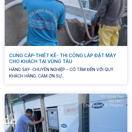
CUNG CẤP-THIẾT KẾ- THI CÔNG LẮP ĐẶT MÁY
CHO KHÁCH TẠI VŨNG TÀU
HĂNG SAY- CHUYÊN NGHIỆP – CÓ TÂM ĐẾN VỚI QUÝ
KHÁCH HÀNG. CẢM ƠN SỰ...