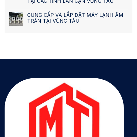
TẠI CÁC TỈNH LÂN CẬN VŨNG TÀU
CUNG CẤP VÀ LẮP ĐẶT MÁY LẠNH ÂM
TRẦN TẠI VŨNG TÀU