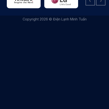
|
THIẾT KẾ WEBSITE BỞI IT VŨNG TÀU
|
ITVUNGTAU.COM
Copyright 2026 © Điện Lạnh Minh Tuấn