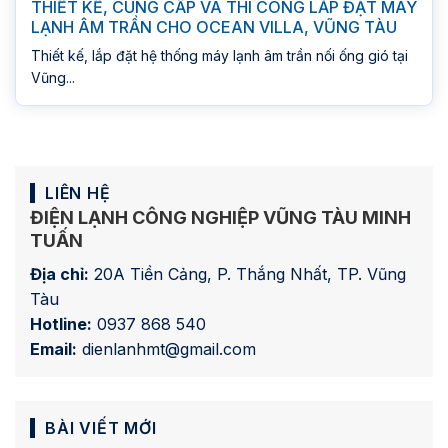
THIẾT KẾ, CUNG CẤP VÀ THI CÔNG LẮP ĐẶT MÁY
LẠNH ÂM TRẦN CHO OCEAN VILLA, VŨNG TÀU
Thiết kế, lắp đặt hệ thống máy lạnh âm trần nối ống gió tại
Vũng...
LIÊN HỆ
ĐIỆN LẠNH CÔNG NGHIỆP VŨNG TÀU MINH
TUẤN
Địa chỉ:
20A Tiền Cảng, P. Thắng Nhất, TP. Vũng
Tàu
Hotline:
0937 868 540
Email:
dienlanhmt@gmail.com
BÀI VIẾT MỚI