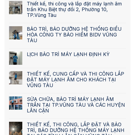
Thiết kế, thi công và lắp đặt máy lạnh âm
trần Khu Biệt thự đồi 2, Phường 10,
TP.Vũng Tàu
BẢO TRÌ, BẢO DƯỠNG HỆ THỐNG ĐIỀU
HÒA CÔNG TY BẢO HIỂM BIDV VŨNG
TÀU
LỊCH BẢO TRÌ MÁY LẠNH ĐỊNH KỲ
THIẾT KẾ, CUNG CẤP VÀ THI CÔNG LẮP
ĐẶT MÁY LẠNH ÂM CHO KHÁCH TẠI
VŨNG TÀU
SỬA CHỮA, BẢO TRÌ MÁY LẠNH ÂM
TRẦN TẠI TP.VŨNG TÀU VÀ CÁC HUYỆN
LÂN CẬN
THIẾT KẾ, THI CÔNG, LẮP ĐẶT VÀ BẢO
TRÌ, BẢO DƯỠNG HỆ THỐNG MÁY LẠNH