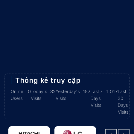
Thông kê truy cập
0
32
157
1.017
Online
Today's
Yesterday's
Last 7
Last
Users:
Visits:
Visits:
Days
30
Visits:
Days
Visits: