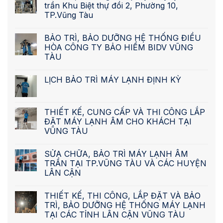
trần Khu Biệt thự đồi 2, Phường 10,
TP.Vũng Tàu
BẢO TRÌ, BẢO DƯỠNG HỆ THỐNG ĐIỀU
HÒA CÔNG TY BẢO HIỂM BIDV VŨNG
TÀU
LỊCH BẢO TRÌ MÁY LẠNH ĐỊNH KỲ
THIẾT KẾ, CUNG CẤP VÀ THI CÔNG LẮP
ĐẶT MÁY LẠNH ÂM CHO KHÁCH TẠI
VŨNG TÀU
SỬA CHỮA, BẢO TRÌ MÁY LẠNH ÂM
TRẦN TẠI TP.VŨNG TÀU VÀ CÁC HUYỆN
LÂN CẬN
THIẾT KẾ, THI CÔNG, LẮP ĐẶT VÀ BẢO
TRÌ, BẢO DƯỠNG HỆ THỐNG MÁY LẠNH
TẠI CÁC TỈNH LÂN CẬN VŨNG TÀU