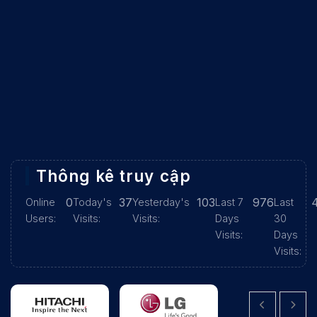
Thông kê truy cập
0
37
103
976
Online
Today's
Yesterday's
Last 7
Last
Users:
Visits:
Visits:
Days
30
Visits:
Days
Visits: