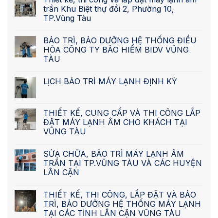
trần Khu Biệt thự đồi 2, Phường 10,
TP.Vũng Tàu
BẢO TRÌ, BẢO DƯỠNG HỆ THỐNG ĐIỀU
HÒA CÔNG TY BẢO HIỂM BIDV VŨNG
TÀU
LỊCH BẢO TRÌ MÁY LẠNH ĐỊNH KỲ
THIẾT KẾ, CUNG CẤP VÀ THI CÔNG LẮP
ĐẶT MÁY LẠNH ÂM CHO KHÁCH TẠI
VŨNG TÀU
SỬA CHỮA, BẢO TRÌ MÁY LẠNH ÂM
TRẦN TẠI TP.VŨNG TÀU VÀ CÁC HUYỆN
LÂN CẬN
THIẾT KẾ, THI CÔNG, LẮP ĐẶT VÀ BẢO
TRÌ, BẢO DƯỠNG HỆ THỐNG MÁY LẠNH
TẠI CÁC TỈNH LÂN CẬN VŨNG TÀU