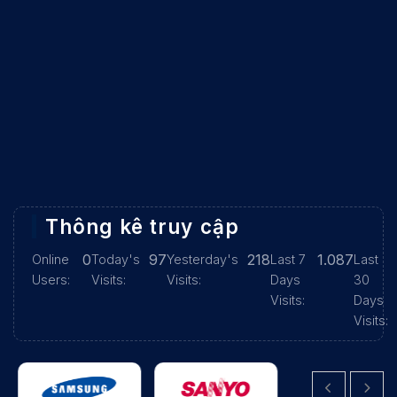
Thông kê truy cập
0
97
218
1.087
Online
Today's
Yesterday's
Last 7
Last
Users:
Visits:
Visits:
Days
30
Visits:
Days
Visits: