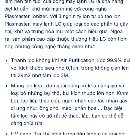
làm nên tên tuổi của dòng máy lạnh LG là khả năng
diệt khuẩn, khử mùi mạnh mẽ với công nghệ
Plasmaster Ionizer. Với 3 nghìn tỷ ion từ bộ tạo ion
Plasmaster, máy lạnh LG giúp loại bỏ các phần tử gây
hại, khử và trung hòa mùi một cách hiệu quả. Ngoài
ra, sản phẩm cao cấp thuộc thương hiệu LG còn tích
hợp những công nghệ thông minh như:
Thanh lọc không khí Air Purification: Lọc 99.9% bụi
với kích thước siêu nhỏ 0,1µm trong không gian lên
tới 29m2 nhờ tấm lọc 3M.
Màng lọc kép:Lớp ngoài cùng có khả năng giữ và
loại bỏ những bụi thô, bụi kích thước lớn hơn 10nm.
Lớp lọc tiếp theo giúp ngăn chặn các tác nhân gây
dị ứng như: lông chó, mèo, phấn hoa,… Đặc biệt,
tấm lọc này có gờ rất dễ tháo, lắp, bạn có thể dễ
dàng chùi rửa.
UV nano: Tia UV phía trong dàn lạnh giúp loại bỏ