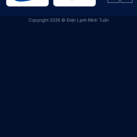
|
THIẾT KẾ WEBSITE BỞI IT VŨNG TÀU
|
ITVUNGTAU.COM
Copyright 2026 © Điện Lạnh Minh Tuấn