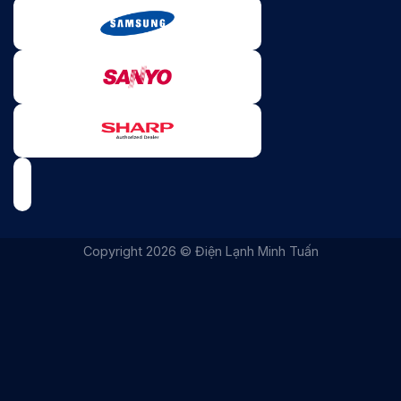
|
THIẾT KẾ WEBSITE BỞI IT VŨNG TÀU
|
ITVUNGTAU.COM
Copyright 2026 © Điện Lạnh Minh Tuấn