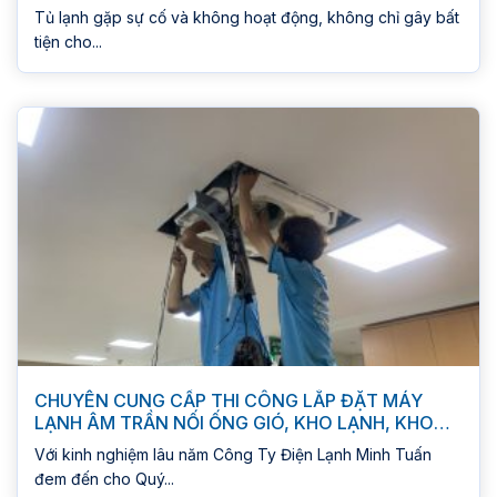
Tủ lạnh gặp sự cố và không hoạt động, không chỉ gây bất
tiện cho...
CHUYÊN CUNG CẤP THI CÔNG LẮP ĐẶT MÁY
LẠNH ÂM TRẦN NỐI ỐNG GIÓ, KHO LẠNH, KHO
MÁT
Với kinh nghiệm lâu năm Công Ty Điện Lạnh Minh Tuấn
đem đến cho Quý...