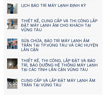
LỊCH BẢO TRÌ MÁY LẠNH ĐỊNH KỲ
THIẾT KẾ, CUNG CẤP VÀ THI CÔNG LẮP
ĐẶT MÁY LẠNH ÂM CHO KHÁCH TẠI
VŨNG TÀU
SỬA CHỮA, BẢO TRÌ MÁY LẠNH ÂM
TRẦN TẠI TP.VŨNG TÀU VÀ CÁC HUYỆN
LÂN CẬN
THIẾT KẾ, THI CÔNG, LẮP ĐẶT VÀ BẢO
TRÌ, BẢO DƯỠNG HỆ THỐNG MÁY LẠNH
TẠI CÁC TỈNH LÂN CẬN VŨNG TÀU
CUNG CẤP VÀ LẮP ĐẶT MÁY LẠNH ÂM
TRẦN TẠI VŨNG TÀU