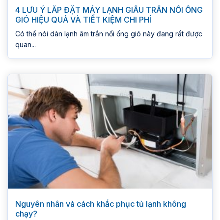
4 LƯU Ý LẮP ĐẶT MÁY LẠNH GIẤU TRẦN NỐI ỐNG
GIÓ HIỆU QUẢ VÀ TIẾT KIỆM CHI PHÍ
Có thể nói dàn lạnh âm trần nối ống gió này đang rất được
quan...
Nguyên nhân và cách khắc phục tủ lạnh không
chạy?