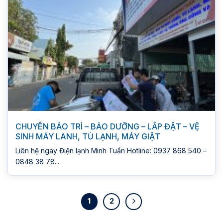
CHUYÊN BẢO TRÌ – BẢO DƯỠNG – LẮP ĐẶT – VỆ
SINH MÁY LANH, TỦ LẠNH, MÁY GIẶT
Liên hệ ngay Điện lạnh Minh Tuấn Hotline: 0937 868 540 –
0848 38 78...
1
2