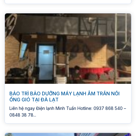
BẢO TRÌ BẢO DƯỠNG MÁY LẠNH ÂM TRẦN NỐI
ỐNG GIÓ TẠI ĐÀ LẠT
Liên hệ ngay Điện lạnh Minh Tuấn Hotline: 0937 868 540 –
0848 38 78...